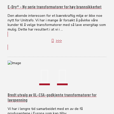
E-Dry® – Ny serie transformatorer for høy brannsikkerhet
Den økende interessen for et bærekraftig miljø er ikke noe
nytt for Unitrafo. Vi har i mange år forsøkt å påvirke våre
kunder til å velge transformatorer med så lave energitap som
mulig. Dette har resultert i at vi i ...
>>>
Bredt utvalg av UL-CSA-godkjente transformatorer for
lavspenning
Vi har i lengre tid samarbeidet med en av de få
produsentene i Europa som kan tilby