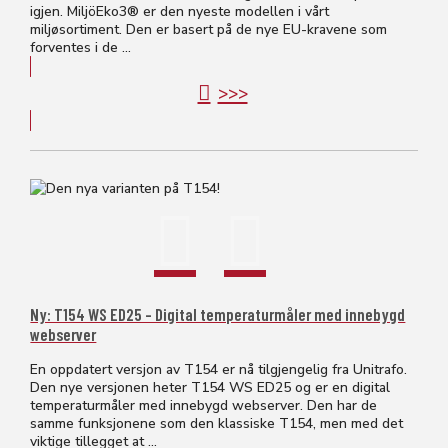
igjen. MiljöEko3® er den nyeste modellen i vårt
miljøsortiment. Den er basert på de nye EU-kravene som
forventes i de ...
>>>
Ny: T154 WS ED25 – Digital temperaturmåler med innebygd
webserver
En oppdatert versjon av T154 er nå tilgjengelig fra Unitrafo.
Den nye versjonen heter T154 WS ED25 og er en digital
temperaturmåler med innebygd webserver. Den har de
samme funksjonene som den klassiske T154, men med det
viktige tillegget at ...