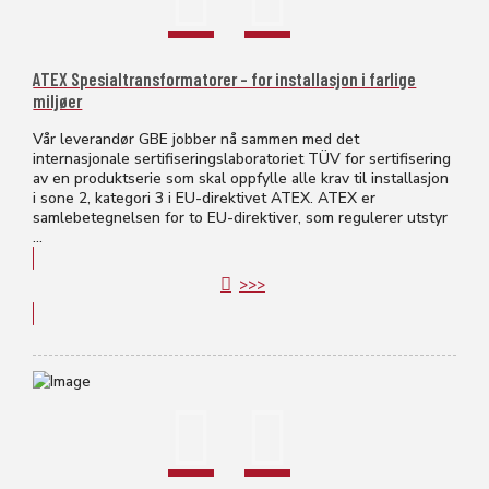
ATEX Spesialtransformatorer – for installasjon i farlige
miljøer
Vår leverandør GBE jobber nå sammen med det
internasjonale sertifiseringslaboratoriet TÜV for sertifisering
av en produktserie som skal oppfylle alle krav til installasjon
i sone 2, kategori 3 i EU-direktivet ATEX. ATEX er
samlebetegnelsen for to EU-direktiver, som regulerer utstyr
...
>>>