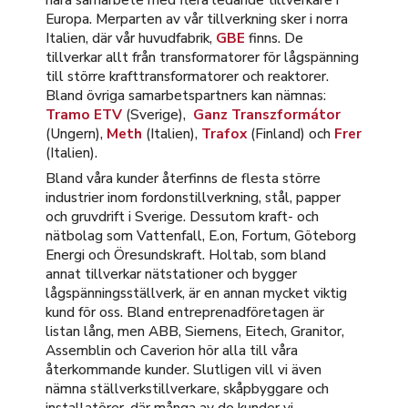
Europa. Merparten av vår tillverkning sker i norra
Italien, där vår huvudfabrik,
GBE
finns. De
tillverkar allt från transformatorer för lågspänning
till större krafttransformatorer och reaktorer.
Bland övriga samarbetspartners kan nämnas:
Tramo ETV
(Sverige),
Ganz Transzformátor
(Ungern),
Meth
(Italien),
Trafox
(Finland) och
Frer
(Italien).
Bland våra kunder återfinns de flesta större
industrier inom fordonstillverkning, stål, papper
och gruvdrift i Sverige. Dessutom kraft- och
nätbolag som Vattenfall, E.on, Fortum, Göteborg
Energi och Öresundskraft. Holtab, som bland
annat tillverkar nätstationer och bygger
lågspänningsställverk, är en annan mycket viktig
kund för oss. Bland entreprenadföretagen är
listan lång, men ABB, Siemens, Eitech, Granitor,
Assemblin och Caverion hör alla till våra
återkommande kunder. Slutligen vill vi även
nämna ställverkstillverkare, skåpbyggare och
installatörer, där många av de kunder vi