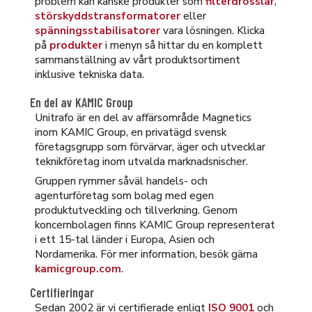
problem kan kanske produkter som
filterdrosslar
,
störskyddstransformatorer
eller
spänningsstabilisatorer
vara lösningen. Klicka
på
produkter
i menyn så hittar du en komplett
sammanställning av vårt produktsortiment
inklusive tekniska data.
En del av KAMIC Group
Unitrafo är en del av affärsområde Magnetics
inom KAMIC Group, en privatägd svensk
företagsgrupp som förvärvar, äger och utvecklar
teknikföretag inom utvalda marknadsnischer.
Gruppen rymmer såväl handels- och
agenturföretag som bolag med egen
produktutveckling och tillverkning. Genom
koncernbolagen finns KAMIC Group representerat
i ett 15-tal länder i Europa, Asien och
Nordamerika. För mer information, besök gärna
kamicgroup.com
.
Certifieringar
Sedan 2002 är vi certifierade enligt
ISO 9001
och