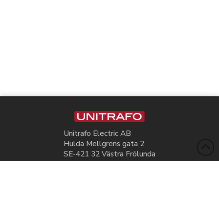
Unitrafo Electric AB
Hulda Mellgrens gata 2
SE-421 32 Västra Frölunda
+46 31 68 56 20