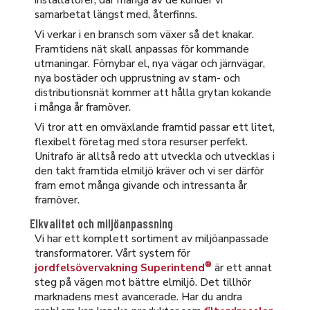
samarbetat längst med, återfinns.
Vi verkar i en bransch som växer så det knakar.
Framtidens nät skall anpassas för kommande
utmaningar. Förnybar el, nya vägar och järnvägar,
nya bostäder och upprustning av stam- och
distributionsnät kommer att hålla grytan kokande
i många år framöver.
Vi tror att en omväxlande framtid passar ett litet,
flexibelt företag med stora resurser perfekt.
Unitrafo är alltså redo att utveckla och utvecklas i
den takt framtida elmiljö kräver och vi ser därför
fram emot många givande och intressanta år
framöver.
Elkvalitet och miljöanpassning
Vi har ett komplett sortiment av miljöanpassade
transformatorer. Vårt system för
®
jordfelsövervakning Superintend
är ett annat
steg på vägen mot bättre elmiljö. Det tillhör
marknadens mest avancerade. Har du andra