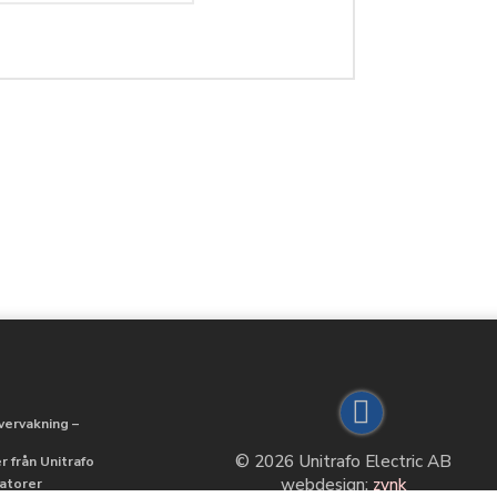
vervakning –
© 2026 Unitrafo Electric AB
 från Unitrafo
webdesign:
zynk
matorer