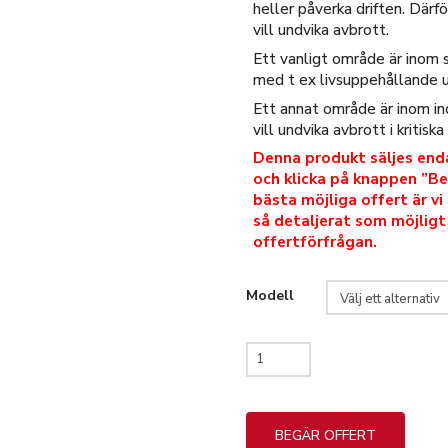
heller påverka driften. Därf
vill undvika avbrott.
Ett vanligt område är inom 
med t ex livsuppehållande ut
Ett annat område är inom ind
vill undvika avbrott i kritisk
Denna produkt säljes enda
och klicka på knappen ”Be
bästa möjliga offert är v
så detaljerat som möjligt
offertförfrågan.
Modell
Superintend
HVC
-
högspänningsomkopplare
BEGÄR OFFERT