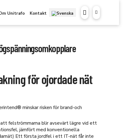
Om Unitrafo
Kontakt
högspänningsomkopplare
akning för ojordade nät
erintend® minskar risken för brand-och
att felströmmarna blir avsevärt lägre vid ett
lationsfel, jämfört med konventionella
arnät) Ett första jordfel i ett IT-nät får inte