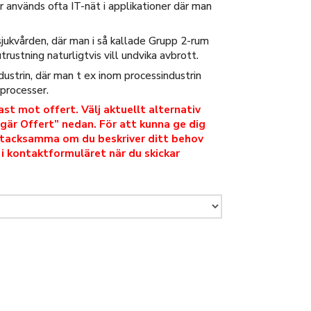
ör används ofta IT-nät i applikationer där man
sjukvården, där man i så kallade Grupp 2-rum
rustning naturligtvis vill undvika avbrott.
ustrin, där man t ex inom processindustrin
a processer.
st mot offert. Välj aktuellt alternativ
gär Offert” nedan. För att kunna ge dig
i tacksamma om du beskriver ditt behov
 i kontaktformuläret när du skickar