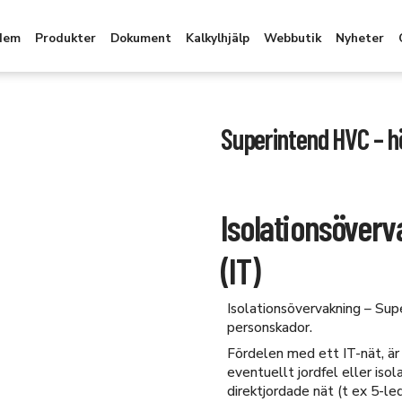
Hem
Produkter
Dokument
Kalkylhjälp
Webbutik
Nyheter
Superintend HVC – 
Isolationsöverv
(IT)
Isolationsövervakning – Sup
personskador.
Fördelen med ett IT-nät, är 
eventuellt jordfel eller iso
direktjordade nät (t ex 5-led