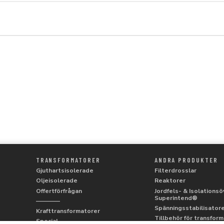
TRANSFORMATORER
ANDRA PRODUKTER
Gjuthartsisolerade
Filterdrosslar
Oljeisolerade
Reaktorer
Offertförfrågan
Jordfels- & Isolationsö
Superintend®
————
Spänningsstabilisatorer
Krafttransformatorer
Tillbehör för transfor
Special