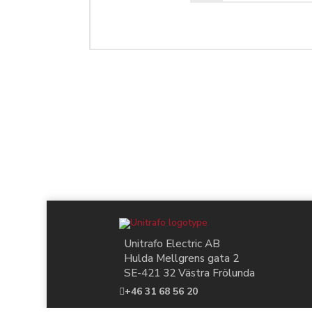
Unitrafo Electric AB
Hulda Mellgrens gata 2
SE-421 32 Västra Frölunda
+46 31 68 56 20