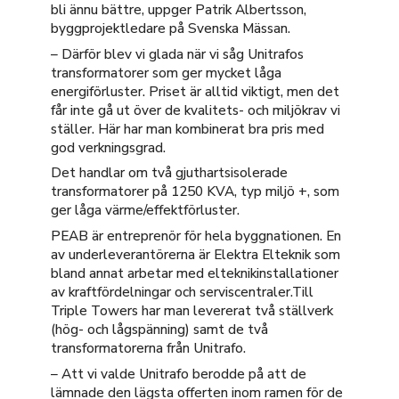
bli ännu bättre, uppger Patrik Albertsson,
byggprojektledare på Svenska Mässan.
– Därför blev vi glada när vi såg Unitrafos
transformatorer som ger mycket låga
energiförluster. Priset är alltid viktigt, men det
får inte gå ut över de kvalitets- och miljökrav vi
ställer. Här har man kombinerat bra pris med
god verkningsgrad.
Det handlar om två gjuthartsisolerade
transformatorer på 1250 KVA, typ miljö +, som
ger låga värme/effektförluster.
PEAB är entreprenör för hela byggnationen. En
av underleverantörerna är Elektra Elteknik som
bland annat arbetar med elteknikinstallationer
av kraftfördelningar och serviscentraler.Till
Triple Towers har man levererat två ställverk
(hög- och lågspänning) samt de två
transformatorerna från Unitrafo.
– Att vi valde Unitrafo berodde på att de
lämnade den lägsta offerten inom ramen för de