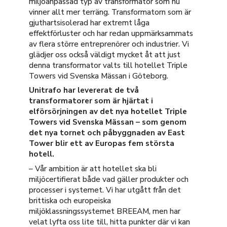
miljöanpassad typ av transformator som nu
vinner allt mer terräng. Transformatorn som är
gjuthartsisolerad har extremt låga
effektförluster och har redan uppmärksammats
av flera större entreprenörer och industrier. Vi
glädjer oss också väldigt mycket åt att just
denna transformator valts till hotellet Triple
Towers vid Svenska Mässan i Göteborg.
Unitrafo har levererat de två
transformatorer som är hjärtat i
elförsörjningen av det nya hotellet Triple
Towers vid Svenska Mässan – som genom
det nya tornet och påbyggnaden av East
Tower blir ett av Europas fem största
hotell.
– Vår ambition är att hotellet ska bli
miljöcertifierat både vad gäller produkter och
processer i systemet. Vi har utgått från det
brittiska och europeiska
miljöklassningssystemet BREEAM, men har
velat lyfta oss lite till, hitta punkter där vi kan