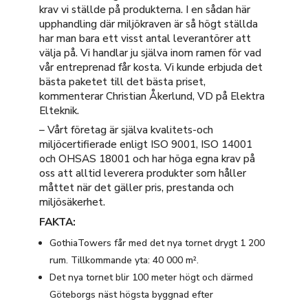
krav vi ställde på produkterna. I en sådan här
upphandling där miljökraven är så högt ställda
har man bara ett visst antal leverantörer att
välja på. Vi handlar ju själva inom ramen för vad
vår entreprenad får kosta. Vi kunde erbjuda det
bästa paketet till det bästa priset,
kommenterar Christian Åkerlund, VD på Elektra
Elteknik.
– Vårt företag är själva kvalitets-och
miljöcertifierade enligt ISO 9001, ISO 14001
och OHSAS 18001 och har höga egna krav på
oss att alltid leverera produkter som håller
måttet när det gäller pris, prestanda och
miljösäkerhet.
FAKTA:
GothiaTowers får med det nya tornet drygt 1 200
rum. Tillkommande yta: 40 000 m².
Det nya tornet blir 100 meter högt och därmed
Göteborgs näst högsta byggnad efter