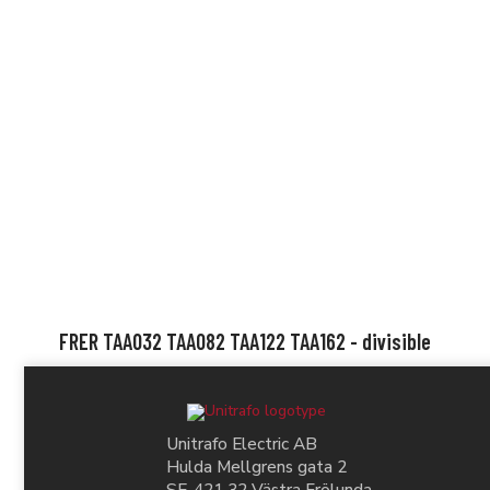
FRER TAA032 TAA082 TAA122 TAA162 - divisible
Unitrafo Electric AB
Hulda Mellgrens gata 2
SE-421 32 Västra Frölunda